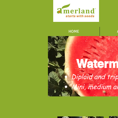
HOME
Waterm
​Diploid and tri
Mini, medium a