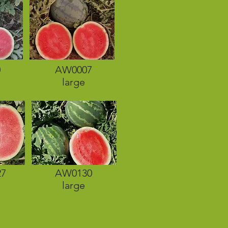
0
AW0007
large
7
AW0130
large