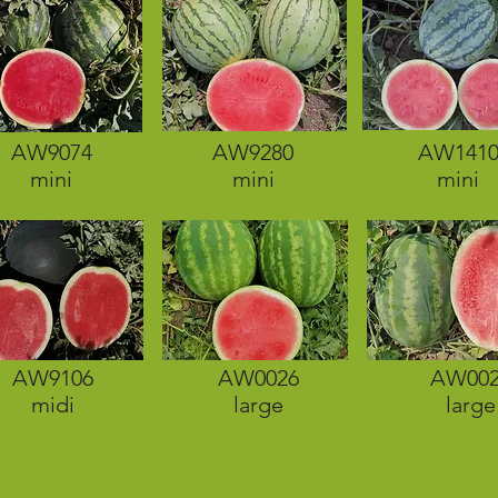
AW9074
AW9280
AW141
mini
mini
mini
AW9106
AW0026
AW002
midi
large
large