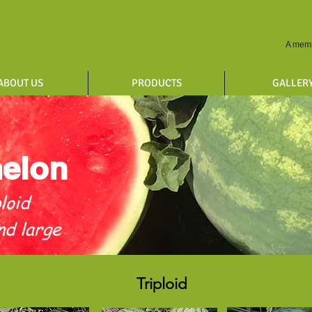
A memb
ABOUT US
PRODUCTS
GALLER
elon
ploid
nd large
Triploid