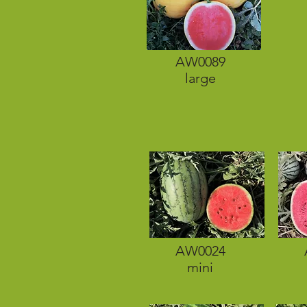
AW0089
large
AW0024
mini