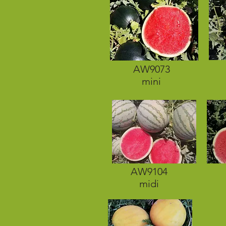
AW9073
mini
AW9104
midi