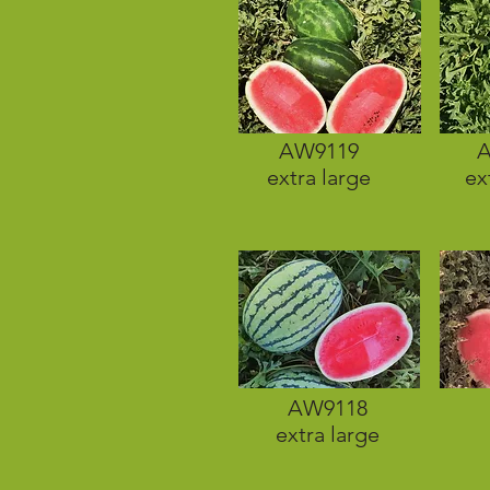
AW9119
A
extra large
ex
AW9118
extra large